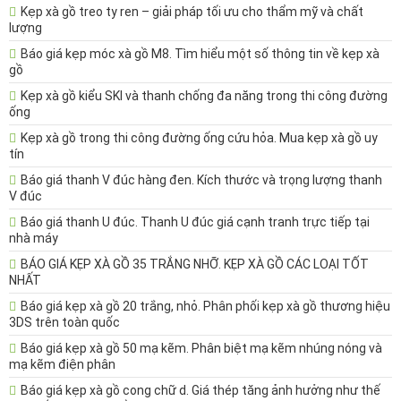
Kẹp xà gồ treo ty ren – giải pháp tối ưu cho thẩm mỹ và chất
lượng
Báo giá kẹp móc xà gồ M8. Tìm hiểu một số thông tin về kẹp xà
gồ
Kẹp xà gồ kiểu SKI và thanh chống đa năng trong thi công đường
ống
Kẹp xà gồ trong thi công đường ống cứu hỏa. Mua kẹp xà gồ uy
tín
Báo giá thanh V đúc hàng đen. Kích thước và trọng lượng thanh
V đúc
Báo giá thanh U đúc. Thanh U đúc giá cạnh tranh trực tiếp tại
nhà máy
BÁO GIÁ KẸP XÀ GỒ 35 TRẮNG NHỠ. KẸP XÀ GỒ CÁC LOẠI TỐT
NHẤT
Báo giá kẹp xà gồ 20 trắng, nhỏ. Phân phối kẹp xà gồ thương hiệu
3DS trên toàn quốc
Báo giá kẹp xà gồ 50 mạ kẽm. Phân biệt mạ kẽm nhúng nóng và
mạ kẽm điện phân
Báo giá kẹp xà gồ cong chữ d. Giá thép tăng ảnh hưởng như thế