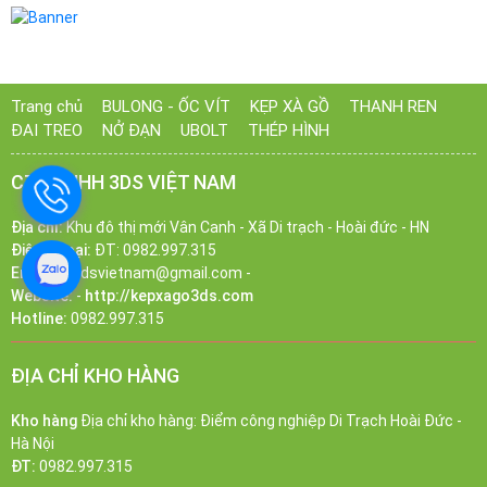
Trang chủ
BULONG - ỐC VÍT
KẸP XÀ GỒ
THANH REN
ĐAI TREO
NỞ ĐẠN
UBOLT
THÉP HÌNH
CTY TNHH 3DS VIỆT NAM
Địa chỉ:
Khu đô thị mới Vân Canh - Xã Di trạch - Hoài đức - HN
Điện Thoại:
ĐT: 0982.997.315
Email:
ct3dsvietnam@gmail.com -
Website:
-
http://kepxago3ds.com
Hotline:
0982.997.315
ĐỊA CHỈ KHO HÀNG
Kho hàng
Địa chỉ kho hàng: Điểm công nghiệp Di Trạch Hoài Đức -
Hà Nội
ĐT:
0982.997.315