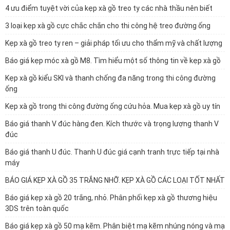
4 ưu điểm tuyệt vời của kẹp xà gồ treo ty các nhà thầu nên biết
3 loại kẹp xà gồ cực chắc chắn cho thi công hệ treo đường ống
Kẹp xà gồ treo ty ren – giải pháp tối ưu cho thẩm mỹ và chất lượng
Báo giá kẹp móc xà gồ M8. Tìm hiểu một số thông tin về kẹp xà gồ
Kẹp xà gồ kiểu SKI và thanh chống đa năng trong thi công đường
ống
Kẹp xà gồ trong thi công đường ống cứu hỏa. Mua kẹp xà gồ uy tín
Báo giá thanh V đúc hàng đen. Kích thước và trọng lượng thanh V
đúc
Báo giá thanh U đúc. Thanh U đúc giá cạnh tranh trực tiếp tại nhà
máy
BÁO GIÁ KẸP XÀ GỒ 35 TRẮNG NHỠ. KẸP XÀ GỒ CÁC LOẠI TỐT NHẤT
Báo giá kẹp xà gồ 20 trắng, nhỏ. Phân phối kẹp xà gồ thương hiệu
3DS trên toàn quốc
Báo giá kẹp xà gồ 50 mạ kẽm. Phân biệt mạ kẽm nhúng nóng và mạ