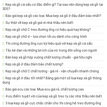
Kẹp xà gồ cá sấu có đặc điểm gì? Tại sao nên dùng kẹp xà gồ tại
3DS?
Báo giá kẹp xà gồ các loại. Mua kẹp xà gồ ở đâu đảm bảo nhất?
Sự thật về kẹp xà gồ giá rẻ nhà thầu nên biết
Kẹp xà gồ chữ C treo đường ống có hiệu quả hay không?
Kẹp xà gồ chữ d – lựa chọn tối ưu dành cho công trình
Thi công đường ống cực kỳ hiệu quả với kẹp xà gồ cá sấu
Tắc kê đạn và những lợi ích của nó trong đời sống con người
Bán kẹp xà gồ hộp vuông chất lượng chuẩn - giá hữu nghị
Kẹp xà gồ ở đâu đảm bảo chất lượng?
Kẹp xà gồ chữ C chất lượng - giá rẻ - vận chuyển nhanh chóng
Kẹp xà gồ ở đâu tốt nhất? Bảng giá một số loại kẹp xà gồ thông
dụng
Báo giá ecu các loại. Mua ecu giá rẻ, chất lượng cao
4 ưu điểm tuyệt vời của kẹp xà gồ treo ty các nhà thầu nên biết
3 loại kẹp xà gồ cực chắc chắn cho thi công hệ treo đường ống