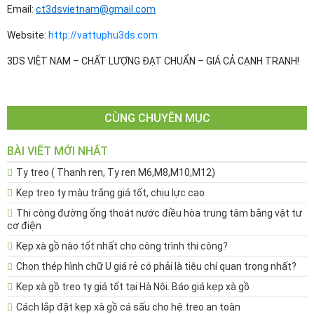
Email:
ct3dsvietnam@gmail.com
Website:
http://vattuphu3ds.com
3DS VIỆT NAM – CHẤT LƯỢNG ĐẠT CHUẨN – GIÁ CẢ CẠNH TRANH!
CÙNG CHUYÊN MỤC
BÀI VIẾT MỚI NHẤT
Ty treo ( Thanh ren, Ty ren M6,M8,M10,M12)
Kẹp treo ty màu trắng giá tốt, chịu lực cao
Thi công đường ống thoát nước điều hòa trung tâm bằng vật tư
cơ điện
Kẹp xà gồ nào tốt nhất cho công trình thi công?
Chọn thép hình chữ U giá rẻ có phải là tiêu chí quan trọng nhất?
Kẹp xà gồ treo ty giá tốt tại Hà Nội. Báo giá kẹp xà gồ
Cách lắp đặt kẹp xà gồ cá sấu cho hệ treo an toàn