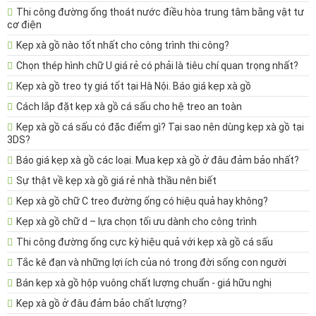
Thi công đường ống thoát nước điều hòa trung tâm bằng vật tư
cơ điện
Kẹp xà gồ nào tốt nhất cho công trình thi công?
Chọn thép hình chữ U giá rẻ có phải là tiêu chí quan trọng nhất?
Kẹp xà gồ treo ty giá tốt tại Hà Nội. Báo giá kẹp xà gồ
Cách lắp đặt kẹp xà gồ cá sấu cho hệ treo an toàn
Kẹp xà gồ cá sấu có đặc điểm gì? Tại sao nên dùng kẹp xà gồ tại
3DS?
Báo giá kẹp xà gồ các loại. Mua kẹp xà gồ ở đâu đảm bảo nhất?
Sự thật về kẹp xà gồ giá rẻ nhà thầu nên biết
Kẹp xà gồ chữ C treo đường ống có hiệu quả hay không?
Kẹp xà gồ chữ d – lựa chọn tối ưu dành cho công trình
Thi công đường ống cực kỳ hiệu quả với kẹp xà gồ cá sấu
Tắc kê đạn và những lợi ích của nó trong đời sống con người
Bán kẹp xà gồ hộp vuông chất lượng chuẩn - giá hữu nghị
Kẹp xà gồ ở đâu đảm bảo chất lượng?