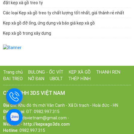
đặt kẹp xà gồ treo ty
Các loại Kẹp xà gồ treo ty chất lượng tốt nhất, giá thành rẻ nhất
Kẹp xà gồ đỡ ống, ứng dụng và báo giá kẹp xà gồ
Kẹp xà gồ trong xây dựng
Trang chủ
BULONG - ỐC VÍT
KẸP XÀ GỒ
THANH REN
ĐAI TREO
NỞ ĐẠN
UBOLT
THÉP HÌNH
CTY TNHH 3DS VIỆT NAM
Địa chỉ:
Khu đô thị mới Vân Canh - Xã Di trạch - Hoài đức - HN
Điện Thoại:
ĐT: 0982.997.315
Email:
ct3dsvietnam@gmail.com -
Website:
-
http://kepxago3ds.com
Hotline:
0982.997.315