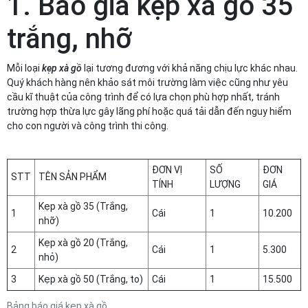
1. Báo giá kẹp xà gồ 35
trắng, nhỡ
Mỗi loại
kẹp xà gồ
lại tương đương với khả năng chịu lực khác nhau.
Quý khách hàng nên khảo sát môi trường làm việc cũng như yêu
cầu kĩ thuật của công trình để có lựa chọn phù hợp nhất, tránh
trường hợp thừa lực gây lãng phí hoặc quá tải dẫn đến nguy hiểm
cho con người và công trình thi công.
ĐƠN VỊ
SỐ
ĐƠN
STT
TÊN SẢN PHẨM
TÍNH
LƯỢNG
GIÁ
Kẹp xà gồ 35 (Trắng,
1
Cái
1
10.200
nhỡ)
Kẹp xà gồ 20 (Trắng,
2
Cái
1
5.300
nhỏ)
3
Kẹp xà gồ 50 (Trắng, to)
Cái
1
15.500
Bảng báo giá kẹp xà gồ