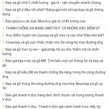
Kẹp xà gồ chữ C chất lượng - giá rẻ - vận chuyển nhanh chóng
Kẹp xà gồ ở đâu tốt nhất? Bảng giá một số loại kẹp xà gồ thông
dụng
Báo giá ecu các loại. Mua ecu giá rẻ, chất lượng cao
THANH CHỐNG ĐA NĂNG UNISTRUT CÓ NHỮNG ĐẶC ĐIỂM GÌ?
4 ưu điểm tuyệt vời của kẹp xà gồ treo ty các nhà thầu nên biết
3 loại kẹp xà gồ cực chắc chắn cho thi công hệ treo đường ống
Kẹp xà gồ treo ty ren – giải pháp tối ưu cho thẩm mỹ và chất
lượng
Báo giá kẹp móc xà gồ M8. Tìm hiểu một số thông tin về kẹp xà
gồ
Kẹp xà gồ kiểu SKI và thanh chống đa năng trong thi công đường
ống
Kẹp xà gồ trong thi công đường ống cứu hỏa. Mua kẹp xà gồ uy
tín
Báo giá thanh V đúc hàng đen. Kích thước và trọng lượng thanh
V đúc
Báo giá thanh U đúc. Thanh U đúc giá cạnh tranh trực tiếp tại