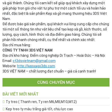
và giá thành. Chúng tôi cam kết sẽ giúp quý khách xây dựng một
giải pháp trọn gói cho vật tư phụ trợ một cách tối ưu và hoàn hảo
nhất, đặc biệt là sản phẩm Kẹp xà gồ mang thương hiệu 3DS Việt
Nam.
Để được báo giá sản phẩm, quý khách vui lòng cung cấp cho chúng
tôi một số thông tin như vật liệu chế tạo kẹp xà gồ, kích thước, số
lượng, quy cách, hình thức và địa điểm giao hàng. Chúng tôi sẽ
phản hồi nhanh chóng nhất, cụ thể nhất và chính xác nhất.
Địa chỉ mua hàng:
CÔNG TY TNHH 3DS VIỆT NAM
Địa chỉ kho hàng: Điểm công nghiệp Di Trạch – Hoài Đức – Hà Nội
Email:
ct3dsvietnam@gmail.com
Website:
http://kepxago3ds.com
3DS VIỆT NAM – chất lượng đạt chuẩn – giá cả cạnh tranh!
CÙNG CHUYÊN MỤC
BÀI VIẾT MỚI NHẤT
Ty treo ( Thanh ren, Ty ren M6,M8,M10,M12)
Kẹp treo ty màu trắng giá tốt, chịu lực cao