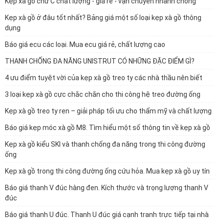
Kẹp xà gồ chữ C chất lượng - giá rẻ - vận chuyển nhanh chóng
Kẹp xà gồ ở đâu tốt nhất? Bảng giá một số loại kẹp xà gồ thông
dụng
Báo giá ecu các loại. Mua ecu giá rẻ, chất lượng cao
THANH CHỐNG ĐA NĂNG UNISTRUT CÓ NHỮNG ĐẶC ĐIỂM GÌ?
4 ưu điểm tuyệt vời của kẹp xà gồ treo ty các nhà thầu nên biết
3 loại kẹp xà gồ cực chắc chắn cho thi công hệ treo đường ống
Kẹp xà gồ treo ty ren – giải pháp tối ưu cho thẩm mỹ và chất lượng
Báo giá kẹp móc xà gồ M8. Tìm hiểu một số thông tin về kẹp xà gồ
Kẹp xà gồ kiểu SKI và thanh chống đa năng trong thi công đường
ống
Kẹp xà gồ trong thi công đường ống cứu hỏa. Mua kẹp xà gồ uy tín
Báo giá thanh V đúc hàng đen. Kích thước và trọng lượng thanh V
đúc
Báo giá thanh U đúc. Thanh U đúc giá cạnh tranh trực tiếp tại nhà