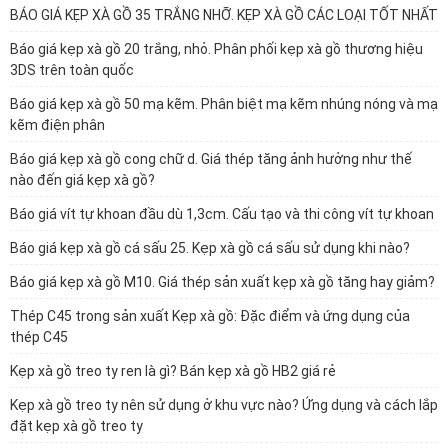
BÁO GIÁ KẸP XÀ GỒ 35 TRẮNG NHỠ. KẸP XÀ GỒ CÁC LOẠI TỐT NHẤT
Báo giá kẹp xà gồ 20 trắng, nhỏ. Phân phối kẹp xà gồ thương hiệu
3DS trên toàn quốc
Báo giá kẹp xà gồ 50 mạ kẽm. Phân biệt mạ kẽm nhúng nóng và mạ
kẽm điện phân
Báo giá kẹp xà gồ cong chữ d. Giá thép tăng ảnh hưởng như thế
nào đến giá kẹp xà gồ?
Báo giá vít tự khoan đầu dù 1,3cm. Cấu tạo và thi công vít tự khoan
Báo giá kẹp xà gồ cá sấu 25. Kẹp xà gồ cá sấu sử dụng khi nào?
Báo giá kẹp xà gồ M10. Giá thép sản xuất kẹp xà gồ tăng hay giảm?
Thép C45 trong sản xuất Kẹp xà gồ: Đặc điểm và ứng dụng của
thép C45
Kẹp xà gồ treo ty ren là gì? Bán kẹp xà gồ HB2 giá rẻ
Kẹp xà gồ treo ty nên sử dụng ở khu vực nào? Ứng dụng và cách lắp
đặt kẹp xà gồ treo ty