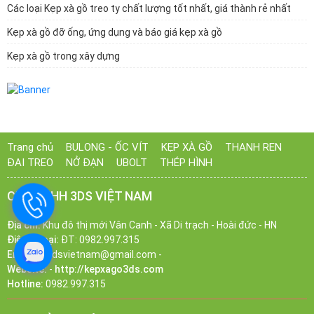
Các loại Kẹp xà gồ treo ty chất lượng tốt nhất, giá thành rẻ nhất
Kẹp xà gồ đỡ ống, ứng dụng và báo giá kẹp xà gồ
Kẹp xà gồ trong xây dựng
Trang chủ
BULONG - ỐC VÍT
KẸP XÀ GỒ
THANH REN
ĐAI TREO
NỞ ĐẠN
UBOLT
THÉP HÌNH
CTY TNHH 3DS VIỆT NAM
Địa chỉ:
Khu đô thị mới Vân Canh - Xã Di trạch - Hoài đức - HN
Điện Thoại:
ĐT: 0982.997.315
Email:
ct3dsvietnam@gmail.com -
Website:
-
http://kepxago3ds.com
Hotline:
0982.997.315