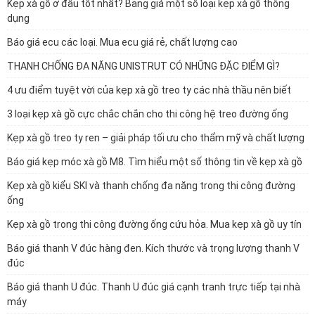
Kẹp xà gồ ở đâu tốt nhất? Bảng giá một số loại kẹp xà gồ thông
dụng
Báo giá ecu các loại. Mua ecu giá rẻ, chất lượng cao
THANH CHỐNG ĐA NĂNG UNISTRUT CÓ NHỮNG ĐẶC ĐIỂM GÌ?
4 ưu điểm tuyệt vời của kẹp xà gồ treo ty các nhà thầu nên biết
3 loại kẹp xà gồ cực chắc chắn cho thi công hệ treo đường ống
Kẹp xà gồ treo ty ren – giải pháp tối ưu cho thẩm mỹ và chất lượng
Báo giá kẹp móc xà gồ M8. Tìm hiểu một số thông tin về kẹp xà gồ
Kẹp xà gồ kiểu SKI và thanh chống đa năng trong thi công đường
ống
Kẹp xà gồ trong thi công đường ống cứu hỏa. Mua kẹp xà gồ uy tín
Báo giá thanh V đúc hàng đen. Kích thước và trọng lượng thanh V
đúc
Báo giá thanh U đúc. Thanh U đúc giá cạnh tranh trực tiếp tại nhà
máy