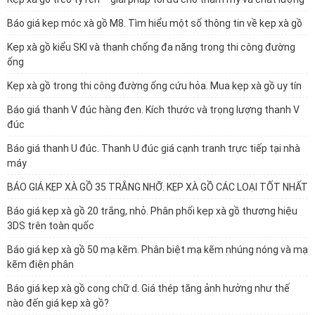
Báo giá kẹp móc xà gồ M8. Tìm hiểu một số thông tin về kẹp xà gồ
Kẹp xà gồ kiểu SKI và thanh chống đa năng trong thi công đường
ống
Kẹp xà gồ trong thi công đường ống cứu hỏa. Mua kẹp xà gồ uy tín
Báo giá thanh V đúc hàng đen. Kích thước và trọng lượng thanh V
đúc
Báo giá thanh U đúc. Thanh U đúc giá cạnh tranh trực tiếp tại nhà
máy
BÁO GIÁ KẸP XÀ GỒ 35 TRẮNG NHỠ. KẸP XÀ GỒ CÁC LOẠI TỐT NHẤT
Báo giá kẹp xà gồ 20 trắng, nhỏ. Phân phối kẹp xà gồ thương hiệu
3DS trên toàn quốc
Báo giá kẹp xà gồ 50 mạ kẽm. Phân biệt mạ kẽm nhúng nóng và mạ
kẽm điện phân
Báo giá kẹp xà gồ cong chữ d. Giá thép tăng ảnh hưởng như thế
nào đến giá kẹp xà gồ?