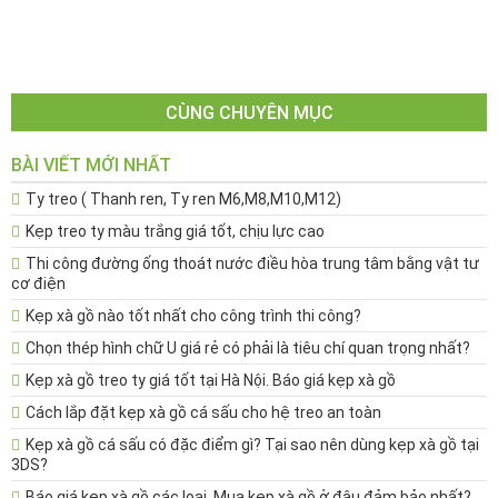
CÙNG CHUYÊN MỤC
BÀI VIẾT MỚI NHẤT
Ty treo ( Thanh ren, Ty ren M6,M8,M10,M12)
Kẹp treo ty màu trắng giá tốt, chịu lực cao
Thi công đường ống thoát nước điều hòa trung tâm bằng vật tư
cơ điện
Kẹp xà gồ nào tốt nhất cho công trình thi công?
Chọn thép hình chữ U giá rẻ có phải là tiêu chí quan trọng nhất?
Kẹp xà gồ treo ty giá tốt tại Hà Nội. Báo giá kẹp xà gồ
Cách lắp đặt kẹp xà gồ cá sấu cho hệ treo an toàn
Kẹp xà gồ cá sấu có đặc điểm gì? Tại sao nên dùng kẹp xà gồ tại
3DS?
Báo giá kẹp xà gồ các loại. Mua kẹp xà gồ ở đâu đảm bảo nhất?