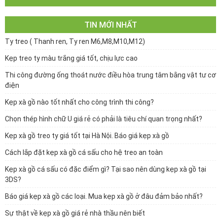
TIN MỚI NHẤT
Ty treo ( Thanh ren, Ty ren M6,M8,M10,M12)
Kẹp treo ty màu trắng giá tốt, chịu lực cao
Thi công đường ống thoát nước điều hòa trung tâm bằng vật tư cơ
điện
Kẹp xà gồ nào tốt nhất cho công trình thi công?
Chọn thép hình chữ U giá rẻ có phải là tiêu chí quan trọng nhất?
Kẹp xà gồ treo ty giá tốt tại Hà Nội. Báo giá kẹp xà gồ
Cách lắp đặt kẹp xà gồ cá sấu cho hệ treo an toàn
Kẹp xà gồ cá sấu có đặc điểm gì? Tại sao nên dùng kẹp xà gồ tại
3DS?
Báo giá kẹp xà gồ các loại. Mua kẹp xà gồ ở đâu đảm bảo nhất?
Sự thật về kẹp xà gồ giá rẻ nhà thầu nên biết