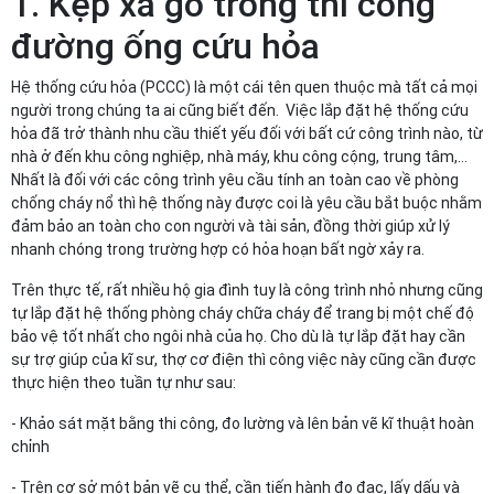
1. Kẹp xà gồ trong thi công
đường ống cứu hỏa
Hệ thống cứu hỏa (PCCC) là một cái tên quen thuộc mà tất cả mọi
người trong chúng ta ai cũng biết đến. Việc lắp đặt hệ thống cứu
hỏa đã trở thành nhu cầu thiết yếu đối với bất cứ công trình nào, từ
nhà ở đến khu công nghiệp, nhà máy, khu công cộng, trung tâm,…
Nhất là đối với các công trình yêu cầu tính an toàn cao về phòng
chống cháy nổ thì hệ thống này được coi là yêu cầu bắt buộc nhằm
đảm bảo an toàn cho con người và tài sản, đồng thời giúp xử lý
nhanh chóng trong trường hợp có hỏa hoạn bất ngờ xảy ra.
Trên thực tế, rất nhiều hộ gia đình tuy là công trình nhỏ nhưng cũng
tự lắp đặt hệ thống phòng cháy chữa cháy để trang bị một chế độ
bảo vệ tốt nhất cho ngôi nhà của họ. Cho dù là tự lắp đặt hay cần
sự trợ giúp của kĩ sư, thợ cơ điện thì công việc này cũng cần được
thực hiện theo tuần tự như sau:
- Khảo sát mặt bằng thi công, đo lường và lên bản vẽ kĩ thuật hoàn
chỉnh
- Trên cơ sở một bản vẽ cụ thể, cần tiến hành đo đạc, lấy dấu và