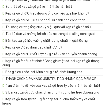
Sự thật về kẹp xà gồ giá rẻ nhà thầu nên biết
Kẹp xà gồ chữ C treo đường ống có hiệu quả hay không?
Kẹp xà gồ chữ d – lựa chọn tối ưu dành cho công trình
Thi công đường ống cực kỳ hiệu quả với kẹp xà gồ cá sấu
Tắc kê đạn và những lợi ích của nó trong đời sống con người
Bán kẹp xà gồ hộp vuông chất lượng chuẩn - giá hữu nghị
Kẹp xà gồ ở đâu đảm bảo chất lượng?
Kẹp xà gồ chữ C chất lượng - giá rẻ - vận chuyển nhanh chóng
Kẹp xà gồ ở đâu tốt nhất? Bảng giá một số loại kẹp xà gồ thông
dụng
Báo giá ecu các loại. Mua ecu giá rẻ, chất lượng cao
THANH CHỐNG ĐA NĂNG UNISTRUT CÓ NHỮNG ĐẶC ĐIỂM GÌ?
4 ưu điểm tuyệt vời của kẹp xà gồ treo ty các nhà thầu nên biết
3 loại kẹp xà gồ cực chắc chắn cho thi công hệ treo đường ống
Kẹp xà gồ treo ty ren – giải pháp tối ưu cho thẩm mỹ và chất
lượng