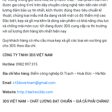
được gia công tỉ mỉ trên dây chuyền công nghệ tiên tiến nên chất
lượng đảm bảo uy tín nhất, kích thước đúng theo tiêu chuẩn kĩ
thuật, chủng loại mẫu mã đa dạng và bề mặt có độ thẩm mỹ cao.
Đặc biệt, kẹp xà gồ mạ kẽm là dòng sản phẩm có khả năng chịu lực
và chống mài mòn cực tốt đang được 3DS cung cấp ra thị trường
với số lượng đơn hàng lớn nhất hiện nay.
Quý khách hàng có nhu cầu mua kẹp xà gồ các loại xin vui lòng gọi
cho 3DS theo địa chỉ:
CÔNG TY TNHH 3DS VIỆT NAM
Hotline
: 0982.997.315
Địa chỉ kho hàng
: Điểm công nghiệp Di Trạch – Hoài Đức – Hà Nội
Email
:
ct3dsvietnam@gmail.com
Website
:
http://daitreo3ds.com
3DS VIỆT NAM – CHẤT LƯỢNG ĐẠT CHUẨN – GIÁ CẢ PHẢI CHĂNG!