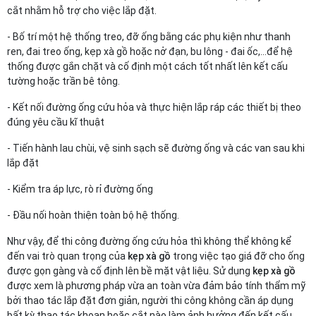
cắt nhằm hỗ trợ cho việc lắp đặt.
- Bố trí một hệ thống treo, đỡ ống bằng các phụ kiện như thanh
ren, đai treo ống, kẹp xà gồ hoặc nở đạn, bu lông - đai ốc,…để hệ
thống được gắn chặt và cố định một cách tốt nhất lên kết cấu
tường hoặc trần bê tông.
- Kết nối đường ống cứu hỏa và thực hiện lắp ráp các thiết bị theo
đúng yêu cầu kĩ thuật
- Tiến hành lau chùi, vệ sinh sạch sẽ đường ống và các van sau khi
lắp đặt
- Kiểm tra áp lực, rò rỉ đường ống
- Đầu nối hoàn thiện toàn bộ hệ thống.
Như vậy, để thi công đường ống cứu hỏa thì không thể không kể
đến vai trò quan trọng của
kẹp xà gồ
trong việc tạo giá đỡ cho ống
được gọn gàng và cố định lên bề mặt vật liệu. Sử dụng
kẹp xà gồ
được xem là phương pháp vừa an toàn vừa đảm bảo tính thẩm mỹ
bởi thao tác lắp đặt đơn giản, người thi công không cần áp dụng
bất kỳ thao tác khoan hoặc cắt nào làm ảnh hưởng đến kết cấu