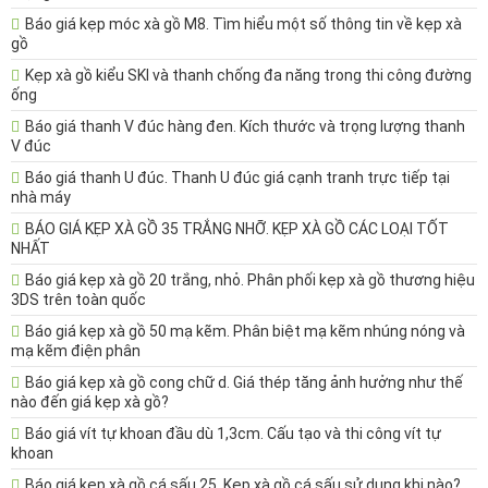
Báo giá kẹp móc xà gồ M8. Tìm hiểu một số thông tin về kẹp xà
gồ
Kẹp xà gồ kiểu SKI và thanh chống đa năng trong thi công đường
ống
Báo giá thanh V đúc hàng đen. Kích thước và trọng lượng thanh
V đúc
Báo giá thanh U đúc. Thanh U đúc giá cạnh tranh trực tiếp tại
nhà máy
BÁO GIÁ KẸP XÀ GỒ 35 TRẮNG NHỠ. KẸP XÀ GỒ CÁC LOẠI TỐT
NHẤT
Báo giá kẹp xà gồ 20 trắng, nhỏ. Phân phối kẹp xà gồ thương hiệu
3DS trên toàn quốc
Báo giá kẹp xà gồ 50 mạ kẽm. Phân biệt mạ kẽm nhúng nóng và
mạ kẽm điện phân
Báo giá kẹp xà gồ cong chữ d. Giá thép tăng ảnh hưởng như thế
nào đến giá kẹp xà gồ?
Báo giá vít tự khoan đầu dù 1,3cm. Cấu tạo và thi công vít tự
khoan
Báo giá kẹp xà gồ cá sấu 25. Kẹp xà gồ cá sấu sử dụng khi nào?