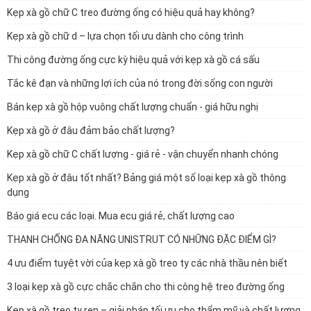
Kẹp xà gồ chữ C treo đường ống có hiệu quả hay không?
Kẹp xà gồ chữ d – lựa chọn tối ưu dành cho công trình
Thi công đường ống cực kỳ hiệu quả với kẹp xà gồ cá sấu
Tắc kê đạn và những lợi ích của nó trong đời sống con người
Bán kẹp xà gồ hộp vuông chất lượng chuẩn - giá hữu nghị
Kẹp xà gồ ở đâu đảm bảo chất lượng?
Kẹp xà gồ chữ C chất lượng - giá rẻ - vận chuyển nhanh chóng
Kẹp xà gồ ở đâu tốt nhất? Bảng giá một số loại kẹp xà gồ thông
dụng
Báo giá ecu các loại. Mua ecu giá rẻ, chất lượng cao
THANH CHỐNG ĐA NĂNG UNISTRUT CÓ NHỮNG ĐẶC ĐIỂM GÌ?
4 ưu điểm tuyệt vời của kẹp xà gồ treo ty các nhà thầu nên biết
3 loại kẹp xà gồ cực chắc chắn cho thi công hệ treo đường ống
Kẹp xà gồ treo ty ren – giải pháp tối ưu cho thẩm mỹ và chất lượng