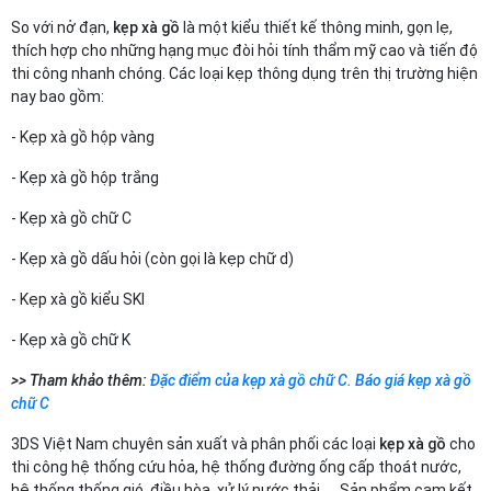
So với nở đạn,
kẹp xà gồ
là một kiểu thiết kế thông minh, gọn lẹ,
thích hợp cho những hạng mục đòi hỏi tính thẩm mỹ cao và tiến độ
thi công nhanh chóng. Các loại kẹp thông dụng trên thị trường hiện
nay bao gồm:
- Kẹp xà gồ hộp vàng
- Kẹp xà gồ hộp trắng
- Kẹp xà gồ chữ C
- Kẹp xà gồ dấu hỏi (còn gọi là kẹp chữ d)
- Kẹp xà gồ kiểu SKI
- Kẹp xà gồ chữ K
>> Tham khảo thêm:
Đặc điểm của kẹp xà gồ chữ C. Báo giá kẹp xà gồ
chữ C
3DS Việt Nam chuyên sản xuất và phân phối các loại
kẹp xà gồ
cho
thi công hệ thống cứu hỏa, hệ thống đường ống cấp thoát nước,
hệ thống thống gió, điều hòa, xử lý nước thải,…. Sản phẩm cam kết